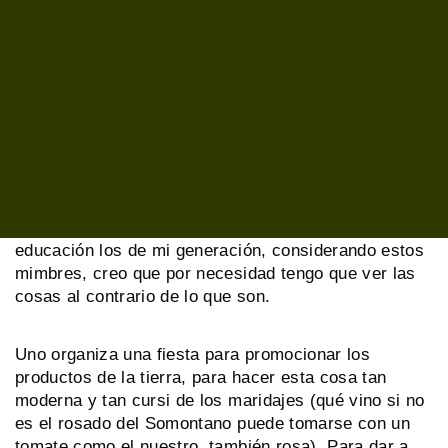
respondía: “estudiar”.
Y ante el asombro de todos nosotros contestaba de
manera jocosa y grandilocuente: “anda, no te lo
crees ni tú”. Después pasaba a una disertación
filosófica sobre «de lo conveniente que es siempre
hacer lo contrario de lo que pide el cuerpo”.
Teniendo en cuenta lo difícil que hemos tenido la
educación los de mi generación, considerando estos
mimbres, creo que por necesidad tengo que ver las
cosas al contrario de lo que son.
Uno organiza una fiesta para promocionar los
productos de la tierra, para hacer esta cosa tan
moderna y tan cursi de los maridajes (qué vino si no
es el rosado del Somontano puede tomarse con un
tomate como el nuestro, también rosa). Para dar a