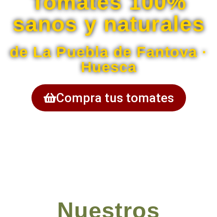
Tomates 100%
sanos y naturales
de La Puebla de Fantova ·
Huesca​
Compra tus tomates
Nuestros