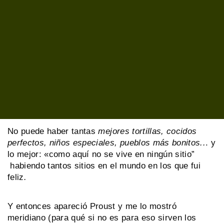
enseñanzas como de ésta. Aunque antes de leerlo y
de entenderlo del todo ya intuía yo que no era posible
que hubiera tantas “las mejores croquetas las de mi
madre” como madres hay en el mundo o “como las
morcillas de mi pueblo no hay otras” habiendo tantos
pueblos en el planeta.
Y no será, pensaba yo, que esto del gusto es un
poco relativo…
No puede haber tantas
mejores tortillas, cocidos
perfectos, niños especiales, pueblos más bonitos..
. y
lo mejor: «como aquí no se vive en ningún sitio”
habiendo tantos sitios en el mundo en los que fui
feliz
.
Y entonces apareció Proust y me lo mostró
meridiano (para qué si no es para eso sirven los