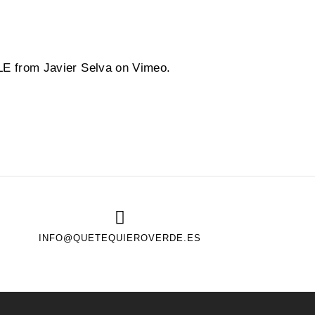
LE
from
Javier Selva
on
Vimeo
.
INFO@QUETEQUIEROVERDE.ES