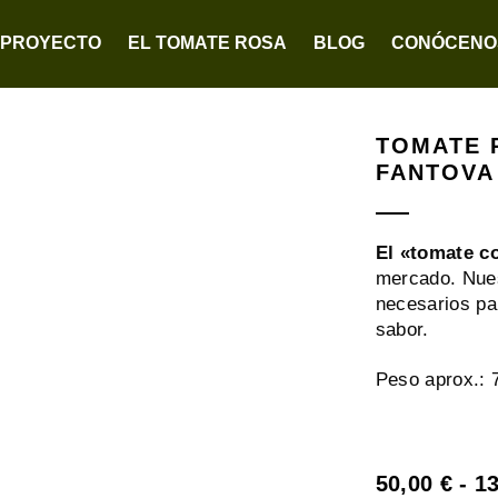
 PROYECTO
EL TOMATE ROSA
BLOG
CONÓCENO
TOMATE 
FANTOVA
El «tomate c
mercado. Nues
necesarios pa
sabor.
Peso aprox.: 7
50,00
€
-
1