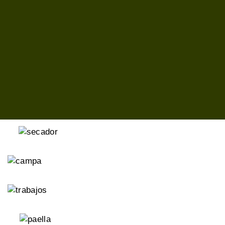
los edificios, acequias, huertos, de toda la zona que
rodea al Molino Centenera.
Mientras nuestros tomates se llenaban de colores
variados (los colores del Pirineo) hemos construido
un secadero solar para hacer nuestro ya célebre
tomate seco sin gasto de energía y de una manera
saludable, hemos desmontado el horno del molino en
un fin de semana de fiesta y trabajo colectivo.